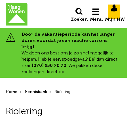
Naar de homepage
Ga naar Hoofd
Menu
Door de vakantieperiode kan het langer
duren voordat je een reactie van ons
Naar hoofdinhoud
Naar hoofdnavigatiemenu
Naar zoeken
krijgt
We doen ons best om je zo snel mogelijk te
helpen. Heb je een spoedgeval? Bel dan direct
naar
(070) 250 70 70
. We pakken deze
meldingen direct op.
Home
Kennisbank
Riolering
Riolering