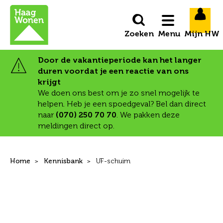
Naar de homepage
Ga naar Hoofd
Menu
Door de vakantieperiode kan het langer
duren voordat je een reactie van ons
Naar hoofdinhoud
Naar hoofdnavigatiemenu
Naar zoeken
krijgt
We doen ons best om je zo snel mogelijk te
helpen. Heb je een spoedgeval? Bel dan direct
naar
(070) 250 70 70
. We pakken deze
meldingen direct op.
Home
Kennisbank
UF-schuim