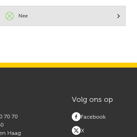

Nee
Volg ons op
50 70 70
Facebook
50
X
en Haag