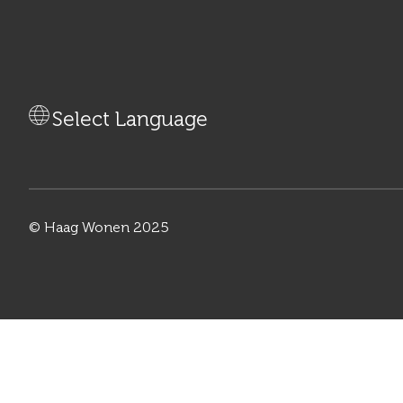
Vertaal deze pagina
Select Language
© Haag Wonen 2025