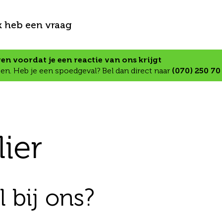
k heb een vraag
n voordat je een reactie van ons krijgt
en. Heb je een spoedgeval? Bel dan direct naar
(070) 250 70
ier
 bij ons?