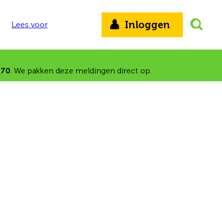
Inloggen
Lees voor
 70
. We pakken deze meldingen direct op.