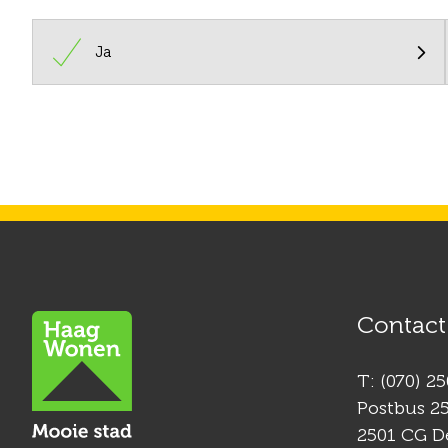

Ja
Contact
Contactinformatie
T: (070) 2
Postbus 2
2501 CG D