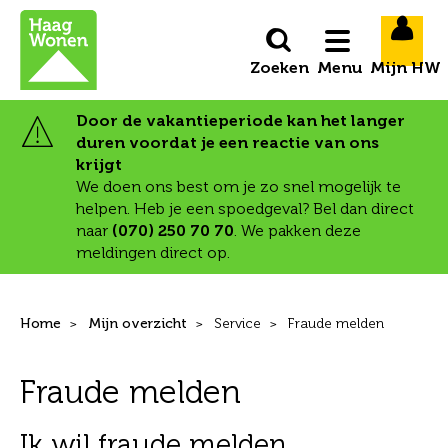
Naar de homepage
Ga naar Hoofd
Menu
Door de vakantieperiode kan het langer
duren voordat je een reactie van ons
Naar hoofdinhoud
Naar hoofdnavigatiemenu
Naar zoeken
krijgt
We doen ons best om je zo snel mogelijk te
helpen. Heb je een spoedgeval? Bel dan direct
naar
(070) 250 70 70
. We pakken deze
meldingen direct op.
Home
Mijn overzicht
Service
Fraude melden
Fraude melden
Ik wil fraude melden