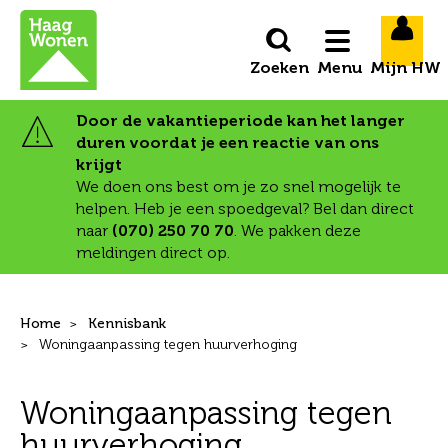
Naar de homepage
Ga naar Hoofd
Menu
Door de vakantieperiode kan het langer
duren voordat je een reactie van ons
Naar hoofdinhoud
Naar hoofdnavigatiemenu
Naar zoeken
krijgt
We doen ons best om je zo snel mogelijk te
helpen. Heb je een spoedgeval? Bel dan direct
naar
(070) 250 70 70
. We pakken deze
meldingen direct op.
Home
Kennisbank
Woningaanpassing tegen huurverhoging
Woningaanpassing tegen
huurverhoging