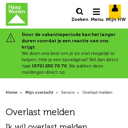
Naar de homepage
Ga naar Hoofd
Menu
Door de vakantieperiode kan het langer
duren voordat je een reactie van ons
Naar hoofdinhoud
Naar hoofdnavigatiemenu
Naar zoeken
krijgt
We doen ons best om je zo snel mogelijk te
helpen. Heb je een spoedgeval? Bel dan direct
naar
(070) 250 70 70
. We pakken deze
meldingen direct op.
Home
Mijn overzicht
Service
Overlast melden
Overlast melden
Ik wil overlast melden